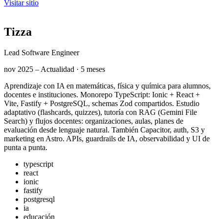
Visitar sitio
Tizza
Lead Software Engineer
nov 2025 – Actualidad · 5 meses
Aprendizaje con IA en matemáticas, física y química para alumnos,
docentes e instituciones. Monorepo TypeScript: Ionic + React +
Vite, Fastify + PostgreSQL, schemas Zod compartidos. Estudio
adaptativo (flashcards, quizzes), tutoría con RAG (Gemini File
Search) y flujos docentes: organizaciones, aulas, planes de
evaluación desde lenguaje natural. También Capacitor, auth, S3 y
marketing en Astro. APIs, guardrails de IA, observabilidad y UI de
punta a punta.
typescript
react
ionic
fastify
postgresql
ia
educación