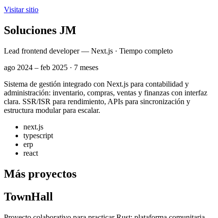
Visitar sitio
Soluciones JM
Lead frontend developer — Next.js · Tiempo completo
ago 2024 – feb 2025 · 7 meses
Sistema de gestión integrado con Next.js para contabilidad y
administración: inventario, compras, ventas y finanzas con interfaz
clara. SSR/ISR para rendimiento, APIs para sincronización y
estructura modular para escalar.
next.js
typescript
erp
react
Más proyectos
TownHall
Proyecto colaborativo para practicar Rust: plataforma comunitaria